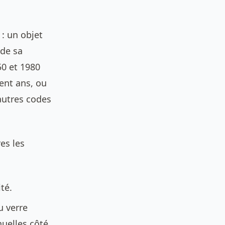
 : un objet
 de sa
50 et 1980
cent ans, ou
’autres codes
es les
té.
u verre
nuelles côté