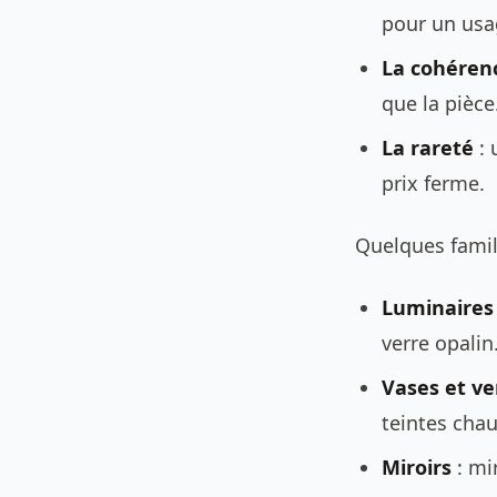
pour un usa
La cohéren
que la pièce
La rareté
: 
prix ferme.
Quelques famill
Luminaires
verre opalin
Vases et ve
teintes cha
Miroirs
: mir