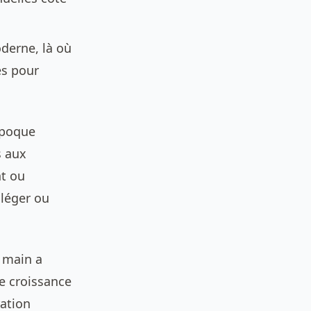
derne, là où
es pour
époque
s aux
nt ou
 léger ou
e main a
ne croissance
ration