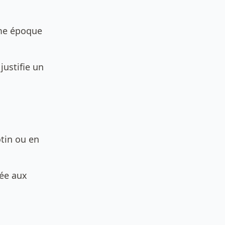
ême époque
justifie un
tin ou en
lée aux