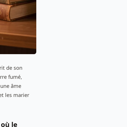
rit de son
rre fumé,
nt une âme
et les marier
 où le