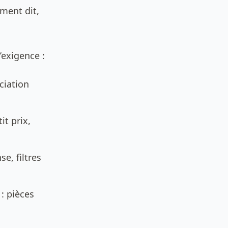
ment dit,
’exigence :
ciation
it prix,
e, filtres
: pièces