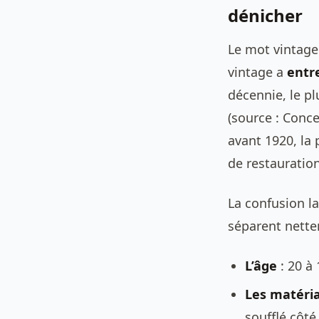
dénicher
Le mot vintage 
vintage a
entre
décennie, le pl
(source : Conce
avant 1920, la 
de restauration
La confusion la
séparent nette
L’âge
: 20 à 
Les matéri
soufflé côté