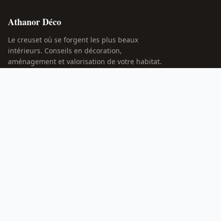
Athanor Déco
Le creuset où se forgent les plus beaux
intérieurs. Conseils en décoration,
aménagement et valorisation de votre habitat.
RUBRIQUES
Décoration
Maison
Bricolage
Immobilier
INFORMATIONS
À propos
Contact